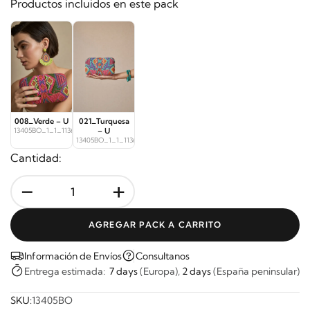
Productos incluidos en este pack
008_Verde – U
021_Turquesa
13405BO_1_1_11364
– U
13405BO_1_1_11368
Cantidad:
-
+
AGREGAR PACK A CARRITO
Información de Envíos
Consultanos
Entrega estimada:
7 days
(Europa),
2 days
(España peninsular)
SKU:
13405BO