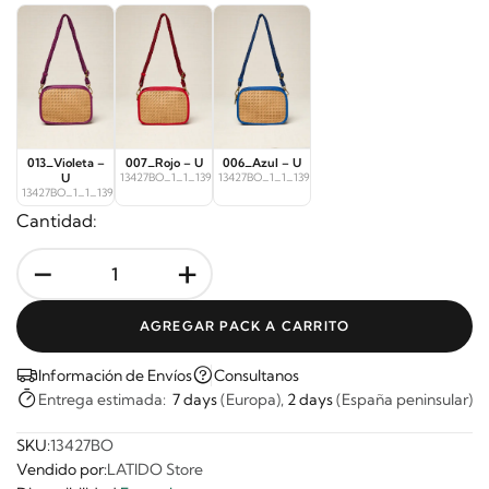
013_Violeta –
007_Rojo – U
006_Azul – U
U
13427BO_1_1_13998
13427BO_1_1_13999
13427BO_1_1_13997
Cantidad:
-
+
AGREGAR PACK A CARRITO
Información de Envíos
Consultanos
Entrega estimada:
7 days
(Europa),
2 days
(España peninsular)
SKU:
13427BO
Vendido por:
LATIDO Store