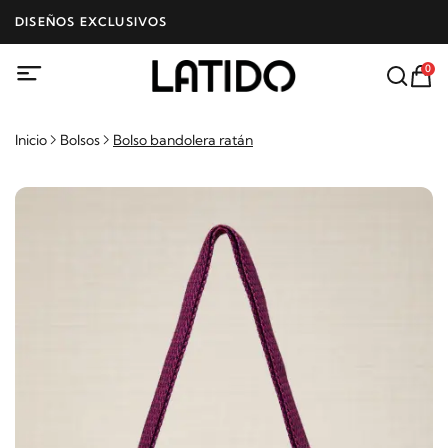
DISEÑOS EXCLUSIVOS
0
Inicio
Bolsos
Bolso bandolera ratán