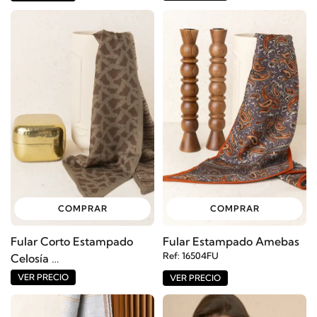
COMPRAR
COMPRAR
Fular Corto Estampado
Fular Estampado Amebas
Ref: 16504FU
Celosía
Ref: 16503FU
VER PRECIO
VER PRECIO