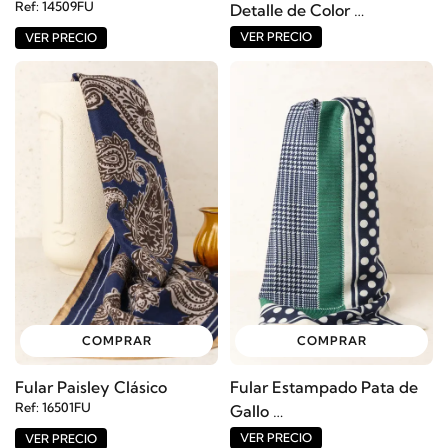
Ref: 14509FU
Detalle de Color
Ref: 16500FU
VER PRECIO
VER PRECIO
COMPRAR
COMPRAR
Fular Paisley Clásico
Fular Estampado Pata de
Ref: 16501FU
Gallo
Ref: 16502FU
VER PRECIO
VER PRECIO