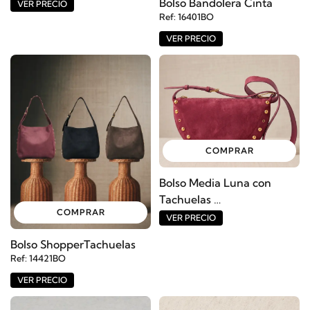
Bolso Bandolera Cinta
VER PRECIO
Ref: 16401BO
VER PRECIO
COMPRAR
Bolso Media Luna con
Tachuelas
COMPRAR
Ref: 14420BO
VER PRECIO
Bolso ShopperTachuelas
Ref: 14421BO
VER PRECIO