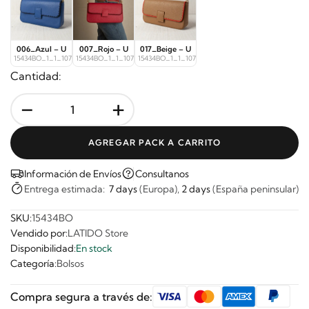
006_Azul – U
007_Rojo – U
017_Beige – U
15434BO_1_1_10718
15434BO_1_1_10719
15434BO_1_1_10725
Cantidad:
-
+
AGREGAR PACK A CARRITO
Información de Envíos
Consultanos
Entrega estimada:
7 days
(Europa),
2 days
(España peninsular)
SKU:
15434BO
Vendido por:
LATIDO Store
Disponibilidad:
En stock
Categoría:
Bolsos
Compra segura a través de: