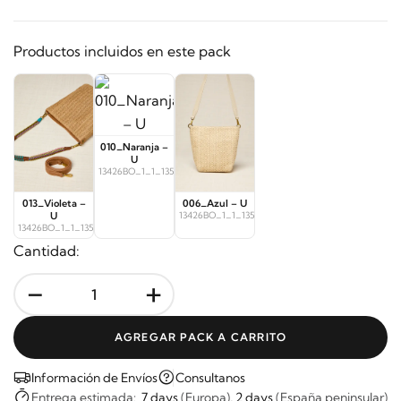
Productos incluidos en este pack
010_Naranja –
U
13426BO_1_1_13558
013_Violeta –
006_Azul – U
U
13426BO_1_1_13559
13426BO_1_1_13557
Cantidad:
-
+
AGREGAR PACK A CARRITO
Información de Envíos
Consultanos
Entrega estimada:
7 days
(Europa),
2 days
(España peninsular)