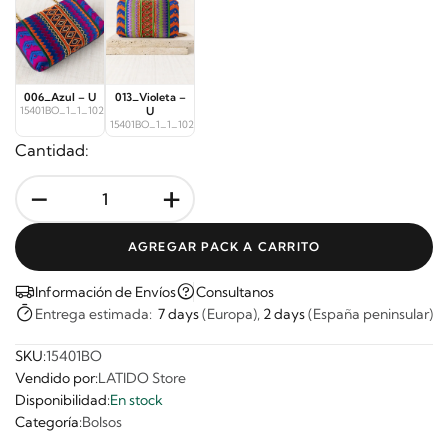
006_Azul – U
013_Violeta –
15401BO_1_1_10243
U
15401BO_1_1_10244
Cantidad:
-
+
AGREGAR PACK A CARRITO
Información de Envíos
Consultanos
Entrega estimada:
7 days
(Europa),
2 days
(España peninsular)
SKU:
15401BO
Vendido por:
LATIDO Store
Disponibilidad:
En stock
Categoría:
Bolsos