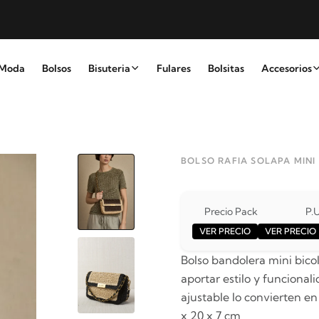
Moda
Bolsos
Bisuteria
Fulares
Bolsitas
Accesorios
BOLSO RAFIA SOLAPA MINI
Precio Pack
P.U
VER PRECIO
VER PRECIO
Bolso bandolera mini bico
aportar estilo y funcional
ajustable lo convierten en
x 20 x 7 cm