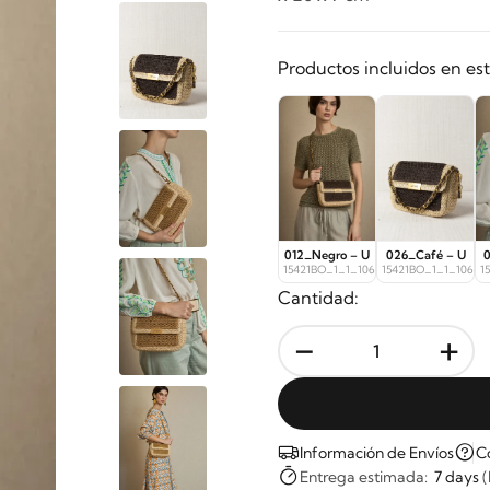
Productos incluidos en es
012_Negro – U
026_Café – U
0
15421BO_1_1_10670
15421BO_1_1_10671
1
Cantidad:
-
+
Información de Envíos
C
Entrega estimada:
7 days
(