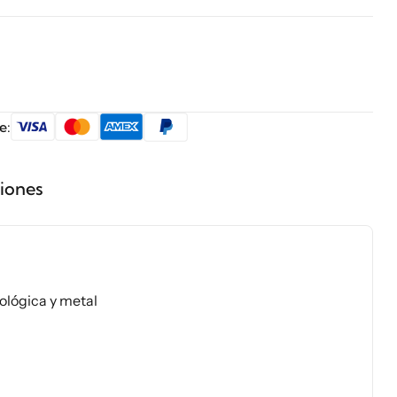
e:
ciones
ológica y metal