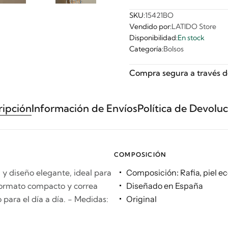
SKU:
15421BO
Vendido por:
LATIDO Store
Disponibilidad:
En stock
Categoría:
Bolsos
Compra segura a través d
ripción
Información de Envíos
Política de Devolu
COMPOSICIÓN
 y diseño elegante, ideal para
Composición: Rafia, piel ec
 formato compacto y correa
Diseñado en España
para el día a día. - Medidas:
Original