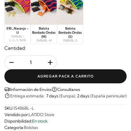
010_Naranja –
Bolsita
Bolsita
U
Bordado Ondas
Bordado Ondas
15486BL-
(M)
(S)
L_1_1_9610
15486BL-M
15486BL-S
Cantidad:
-
+
AGREGAR PACK A CARRITO
Información de Envíos
Consultanos
Entrega estimada:
7 days
(Europa),
2 days
(España peninsular)
SKU:
15486BL-L
Vendido por:
LATIDO Store
Disponibilidad:
En stock
Categoría:
Bolsitas