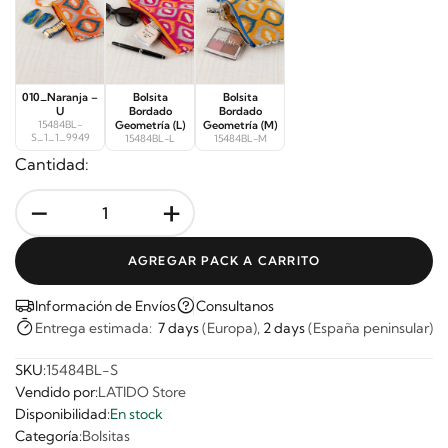
010_Naranja –
Bolsita
Bolsita
U
Bordado
Bordado
15484BL-
Geometría (L)
Geometría (M)
S_1_1_9949
15484BL-L
15484BL-M
Cantidad:
-
+
AGREGAR PACK A CARRITO
Información de Envíos
Consultanos
Entrega estimada:
7 days
(Europa),
2 days
(España peninsular)
SKU:
15484BL-S
Vendido por:
LATIDO Store
Disponibilidad:
En stock
Categoría:
Bolsitas