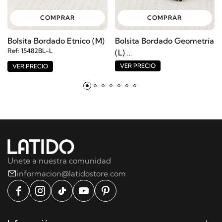
COMPRAR
COMPRAR
Bolsita Bordado Etnico (M)
Bolsita Bordado Geometría
Ref: 15482BL-L
(L)
Ref: 15484BL-L
VER PRECIO
VER PRECIO
Unete a nuestra comunidad
informacion@latidostore.com