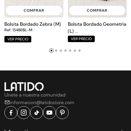
COMPRAR
COMPRAR
Bolsita Bordado Zebra (M)
Bolsita Bordado Geometría
Ref: 15480BL-M
(L)
Ref: 15484BL-L
VER PRECIO
VER PRECIO
Unete a nuestra comunidad
informacion@latidostore.com