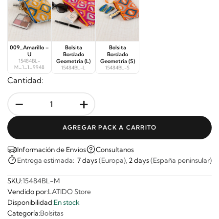
009_Amarillo –
Bolsita
Bolsita
U
Bordado
Bordado
15484BL-
Geometría (L)
Geometría (S)
M_1_1_9948
15484BL-L
15484BL-S
Cantidad:
-
+
AGREGAR PACK A CARRITO
Información de Envíos
Consultanos
Entrega estimada:
7 days
(Europa),
2 days
(España peninsular)
SKU:
15484BL-M
Vendido por:
LATIDO Store
Disponibilidad:
En stock
Categoría:
Bolsitas