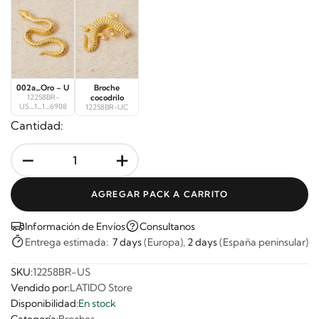
002a_Oro – U
Broche
12258BR-
cocodrilo
US_1_1_6908
12258BR-UC
Cantidad:
-
+
AGREGAR PACK A CARRITO
Información de Envíos
Consultanos
Entrega estimada:
7 days
(Europa),
2 days
(España peninsular)
SKU:
12258BR-US
Vendido por:
LATIDO Store
Disponibilidad:
En stock