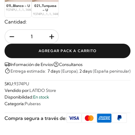
011_Blanco – U
021_Turquesa
9374PU_1_1_14401
– U
9374PU_1_1_14402
Cantidad:
-
+
AGREGAR PACK A CARRITO
Información de Envíos
Consultanos
Entrega estimada:
7 days
(Europa),
2 days
(España peninsular)
SKU:
9374PU
Vendido por:
LATIDO Store
Disponibilidad:
En stock
Categoría:
Pulseras
Compra segura a través de: