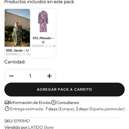
Productos incluidos en este pack
013_Morado –
U
10190MO_1_1_13472
008_Verde – U
10190MO_1_1_13470
Cantidad:
-
+
AGREGAR PACK A CARRITO
Información de Envíos
Consultanos
Entrega estimada:
7 days
(Europa),
2 days
(España peninsular)
SKU:
10190MO
Vendido por:
LATIDO Store