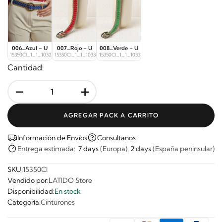
006_Azul – U
007_Rojo – U
008_Verde – U
15350CI_1_1_10329
15350CI_1_1_10330
15350CI_1_1_10331
Cantidad:
-
+
AGREGAR PACK A CARRITO
Información de Envíos
Consultanos
Entrega estimada:
7 days
(Europa),
2 days
(España peninsular)
SKU:
15350CI
Vendido por:
LATIDO Store
Disponibilidad:
En stock
Categoría:
Cinturones