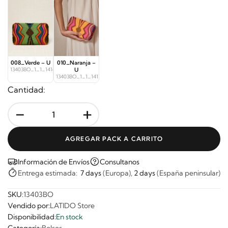
008_Verde – U
010_Naranja –
13403BO_1_1_14168
U
13403BO_1_1_14177
Cantidad:
-
+
AGREGAR PACK A CARRITO
Información de Envíos
Consultanos
Entrega estimada:
7 days
(Europa),
2 days
(España peninsular)
SKU:
13403BO
Vendido por:
LATIDO Store
Disponibilidad:
En stock