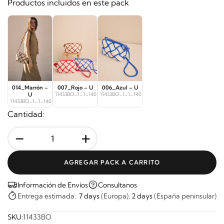
Productos incluidos en este pack
014_Marrón –
007_Rojo – U
006_Azul – U
U
11433BO_1_1_14022
11433BO_1_1_14023
11433BO_1_1_14021
Cantidad:
-
+
AGREGAR PACK A CARRITO
Información de Envíos
Consultanos
Entrega estimada:
7 days
(Europa),
2 days
(España peninsular)
SKU:
11433BO