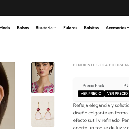
Moda
Bolsos
Bisuteria
Fulares
Bolsitas
Accesorios
PENDIENTE GOTA PIEDRA 
Precio Pack
P.U
VER PRECIO
VER PRECIO
Refleja elegancia y sofist
diseño colgante en forma 
efecto sutil y refinado. P
aporte un toque de luz y c