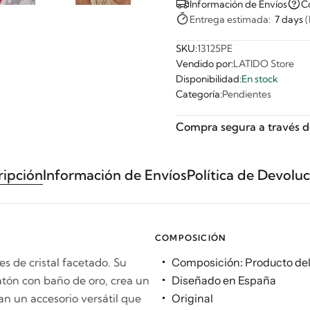
Información de Envíos
C
Entrega estimada:
7 days
(
SKU:
13125PE
Vendido por:
LATIDO Store
Disponibilidad:
En stock
Categoría:
Pendientes
Compra segura a través d
ripción
Información de Envíos
Política de Devolu
COMPOSICIÓN
es de cristal facetado. Su
Composición: Producto deli
tón con baño de oro, crea un
Diseñado en España
an un accesorio versátil que
Original