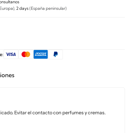
onsultanos
Europa),
2 days
(España peninsular)
e:
ciones
cado. Evitar el contacto con perfumes y cremas.