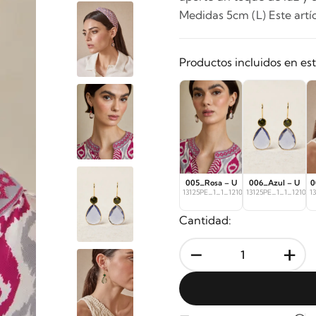
Medidas 5cm (L) Este artí
Productos incluidos en es
005_Rosa – U
006_Azul – U
0
13125PE_1_1_12104
13125PE_1_1_12105
1
Cantidad:
-
+