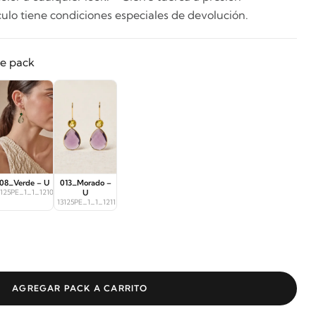
culo tiene condiciones especiales de devolución.
te pack
08_Verde – U
013_Morado –
3125PE_1_1_12107
U
13125PE_1_1_12112
AGREGAR PACK A CARRITO