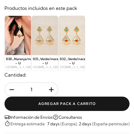
Productos incluidos en este pack
030_Naranja/morado
031_Verde/morado
032_Verde/naranja
– U
– U
– U
12128PE_1_1_12020
12128PE_1_1_12021
12128PE_1_1_12022
Cantidad:
-
+
AGREGAR PACK A CARRITO
Información de Envíos
Consultanos
Entrega estimada:
7 days
(Europa),
2 days
(España peninsular)