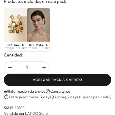
Productos incluidos en este pack
002_Oro – U
003_Plata – U
11128PE_1_1_11872
11128PE_1_1_11875
Cantidad:
-
+
AGREGAR PACK A CARRITO
Información de Envíos
Consultanos
Entrega estimada:
7 days
(Europa),
2 days
(España peninsular)
SKU:
11128PE
Vendido por:
LATIDO Store