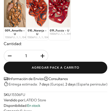
009_Amarillo –
010_Naranja –
019_Fucsia – U
U
U
15506FU_1_1_10413
15506FU_1_1_10411
15506FU_1_1_10412
Cantidad:
-
+
AGREGAR PACK A CARRITO
Información de Envíos
Consultanos
Entrega estimada:
7 days
(Europa),
2 days
(España peninsular)
SKU:
15506FU
Vendido por:
LATIDO Store
Disponibilidad:
En stock