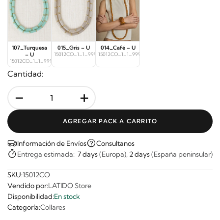
107_Turquesa
015_Gris – U
014_Café – U
– U
15012CO_1_1_9997
15012CO_1_1_9998
15012CO_1_1_9996
Cantidad:
-
+
AGREGAR PACK A CARRITO
Información de Envíos
Consultanos
Entrega estimada:
7 days
(Europa),
2 days
(España peninsular)
SKU:
15012CO
Vendido por:
LATIDO Store
Disponibilidad:
En stock
Categoría:
Collares