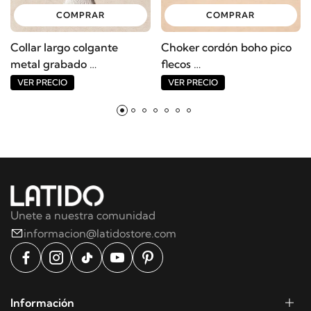
COMPRAR
COMPRAR
Collar largo colgante
Choker cordón boho pico
metal grabado
flecos
Ref: 12006CO
Ref: 11038CO
VER PRECIO
VER PRECIO
Unete a nuestra comunidad
informacion@latidostore.com
Información