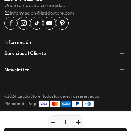
Unete a nuestra comunidad
informacion@latidostore.com
Información
Servicios al Cliente
Newsletter
©2024 Latido Store. Todos los derechos reservados.
Métodos de Pago:
-
+
Inicio
Categorías
Buscar
Mi cuenta
Carrito