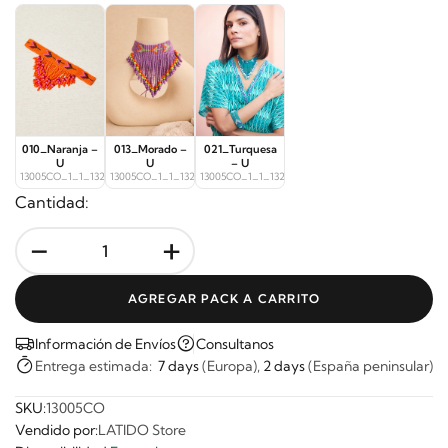
010_Naranja –
013_Morado –
021_Turquesa
U
U
– U
13005CO_1_1_13272
13005CO_1_1_13273
13005CO_1_1_13276
Cantidad:
-
+
AGREGAR PACK A CARRITO
Información de Envíos
Consultanos
Entrega estimada:
7 days
(Europa),
2 days
(España peninsular)
SKU:
13005CO
Vendido por:
LATIDO Store