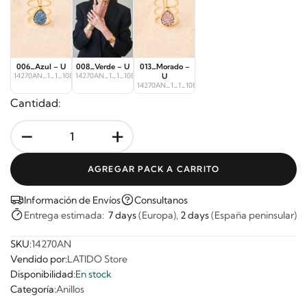
006_Azul – U
008_Verde – U
013_Morado –
14270AN_1_1_10878
14270AN_1_1_10879
U
14270AN_1_1_10880
Cantidad:
-
+
AGREGAR PACK A CARRITO
Información de Envíos
Consultanos
Entrega estimada:
7 days
(Europa),
2 days
(España peninsular)
SKU:
14270AN
Vendido por:
LATIDO Store
Disponibilidad:
En stock
Categoría:
Anillos