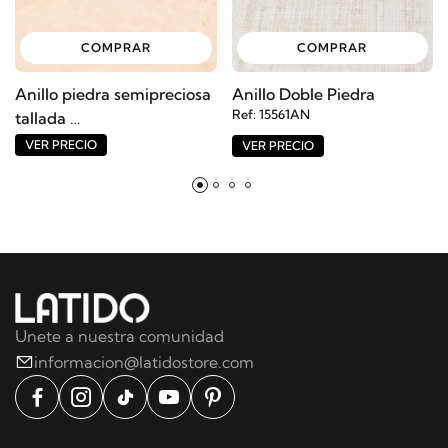
COMPRAR
COMPRAR
Anillo piedra semipreciosa
Anillo Doble Piedra
Ref: 15561AN
tallada
Ref: 14270AN
VER PRECIO
VER PRECIO
Unete a nuestra comunidad
informacion@latidostore.com