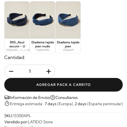
005_Azul
Diadema tejido
Diadema tejido
oscuro – U
jean nudo
jean
13300APL_1_1_14377
13300APN
13300AP
Cantidad:
-
+
AGREGAR PACK A CARRITO
Información de Envíos
Consultanos
Entrega estimada:
7 days
(Europa),
2 days
(España peninsular)
SKU:
13300APL
Vendido por:
LATIDO Store