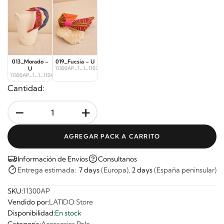
013_Morado –
019_Fucsia – U
U
11300AP_1_1_11072
11300AP_1_1_11068
Cantidad:
-
+
AGREGAR PACK A CARRITO
Información de Envíos
Consultanos
Entrega estimada:
7 days
(Europa),
2 days
(España peninsular)
SKU:
11300AP
Vendido por:
LATIDO Store
Disponibilidad:
En stock