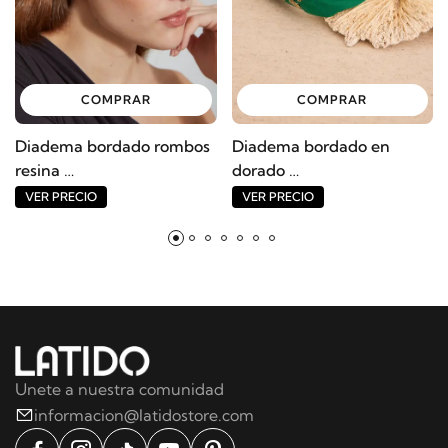
COMPRAR
COMPRAR
Diadema bordado rombos
Diadema bordado en
resina
dorado
Ref: 11308AP
Ref: 10371AP
VER PRECIO
VER PRECIO
Unete a nuestra comunidad
informacion@latidostore.com